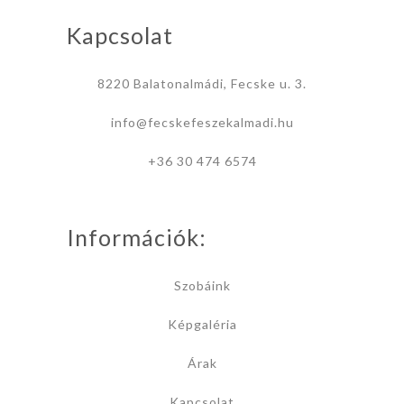
Kapcsolat
8220 Balatonalmádi, Fecske u. 3.
info@fecskefeszekalmadi.hu
+36 30 474 6574
Információk:
Szobáink
Képgaléria
Árak
Kapcsolat