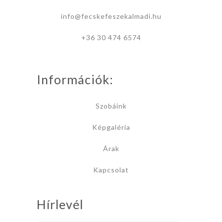
info@fecskefeszekalmadi.hu
+36 30 474 6574
Információk:
Szobáink
Képgaléria
Árak
Kapcsolat
Hírlevél