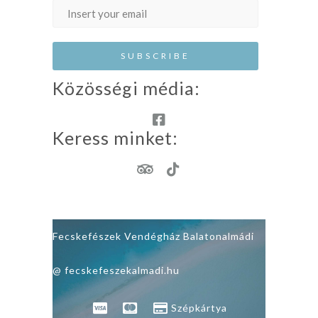
Közösségi média:
Keress minket:
Fecskefészek Vendégház Balatonalmádi
@ fecskefeszekalmadi.hu
Szépkártya